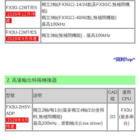
獨立2軸(FX3G口-14/24點及FX3GC,無補間機
FX3G-口MT/ES
能)
2026年12月停
獨立3軸(FX3G口-40/60點,無補間機能)
產
最高100kHz
FX3U-口MT/ES
獨立3軸(無補間機能)，最高100kHz
2028年9月停產
^回到Top^
2. 高速輸出特殊轉換器
CAD
適用
型號
說明
檔
CPU
FX3U-2HSY-
獨立2軸/每1台(最多獨立4軸/2台使用
FX3U
ADP
時,無補間機能)
2D
(最多兩
2028年9月
最高200kHz，差動輸出(Line driver)
台)
停產