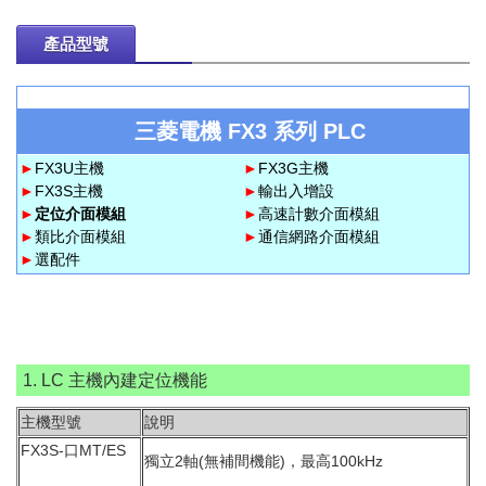
產品型號
三菱電機 FX3 系列 PLC
►
FX3U主機
►
FX3G主機
►
FX3S主機
►
輸出入增設
►
定位介面模組
►
高速計數介面模組
►
類比介面模組
►
通信網路介面模組
►
選配件
1. LC 主機內建定位機能
主機型號
說明
FX3S-口MT/ES
獨立2軸(無補間機能)，最高100kHz