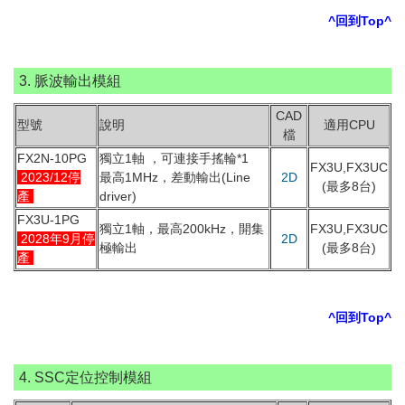
^回到Top^
3. 脈波輸出模組
CAD
型號
說明
適用CPU
檔
FX2N-10PG
獨立1軸 ，可連接手搖輪*1
FX3U,FX3UC
2023/12停
最高1MHz，差動輸出(Line
2D
(最多8台)
產
driver)
FX3U-1PG
獨立1軸，最高200kHz，開集
FX3U,FX3UC
2028年9月停
2D
極輸出
(最多8台)
產
^回到Top^
4. SSC定位控制模組