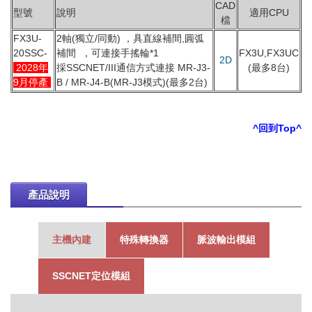
CAD
型號
說明
適用CPU
檔
FX3U-
2軸(獨立/同動) ，具直線補間,圓弧
20SSC-
補間 ，可連接手搖輪*1
FX3U,FX3UC
2D
2028年
採SSCNET/III通信方式連接 MR-J3-
(最多8台)
9月停產
B / MR-J4-B(MR-J3模式)(最多2台)
^回到Top^
產品說明
主機內建
特殊轉換器
脈波輸出模組
SSCNET定位模組