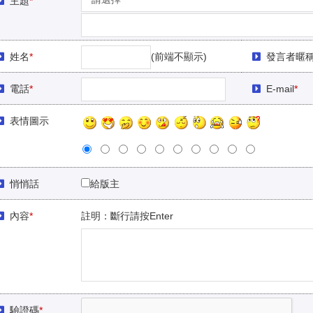
主題
*
姓名
*
(前端不顯示)
發言者暱
電話
*
E-mail
*
表情圖示
悄悄話
給版主
內容
*
註明：斷行請按Enter
驗證碼
*