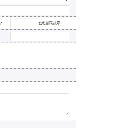
稱
*
(討論區顯示)