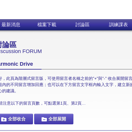
Skip navigation
最新消息
檔案下載
討論區
訓練課表
討論區
iscussion FORUM
rmonic Drive
好，此頁為階層式留言版，可使用留言者名稱之前的"+"與"-" 收合展開
組內的不同留言增加回應；也可以在下方留言文字框內輸入文字，建立新
心的建議。
請注意以下的留言頁數，可點選第1頁、第2頁…
全部收合
全部展開