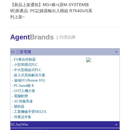
【新品上架通知】MG<株>(原M-SYSTEM技
研)新產品: PC記錄器輸出入模組 R7K4GUS系
列上架~
Agent
Brands
｜
代理品牌
01.三菱電機
FA整合控制器
小型單體式PLC
中大型模組式PLC
嵌入式系統解決方案
遠端I/O (Remote I/O)
PC-based板卡
GOT人機介面
電腦軟體
AC伺服馬達
變頻器
工業機械手臂MELFA
停產品市集
02.AnyWire