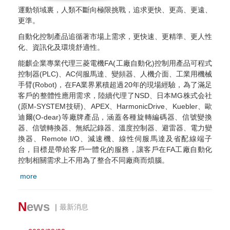
運動領域裏，人類不斷向極限挑戰，追求更快、更高、更遠、
更準。
自動化控制產品追循著市場上需求，更快速、更精準、更人性
化、資訊化及環境舒適性。
能麒企業專業代理三菱電機FA(工廠自動化)控制用產品可程式
控制器(PLC)、AC伺服馬達、變頻器、人機介面、工業用機械
手臂(Robot)，在FA業界累積超過20年的現場經驗，為了滿足
客戶的整體性應用需求，陸續代理了NSD、日本MG株式会社
(原M-SYSTEM技研)、APEX、HarmonicDrive、Kuebler、歐
迪爾(O-dear)等廠牌產品，涵蓋各種旋轉編碼器、信號變換
器、信號轉換器、無紙記錄器、溫度控制器、避雷器、電力變
換器、Remote I/O、減速機、線性伺服馬達及省配線端子
台，目標是帶給客戶一體化的服務，讓客戶在FA工廠自動化
控制相關需求上不用為了整合不同廠商而煩腦。
more
N
ews
｜
最新消息