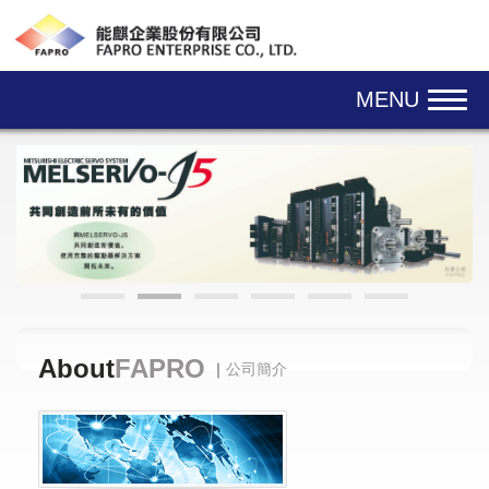
Skip navigation
MENU
About
FAPRO
｜
公司簡介