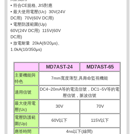
• 符合CE規格, JIS對應
• 最大使用電壓(Uc) 30V(24V
DC用) 70V(60V DC用)
• 電壓防護範圍(Up)
60V(24V DC用) 115V(60V
DC用)
• 放電耐量 20kA(8/20μs)、
1.0kA(10/350μs)
MD7AST-65
MD7AST-24
主要機能與
7mm寬度薄型,具壽命監視機能
特色
DC4~20mA等的電流信號，DC1~5V等的電
適用信號
壓信號，脈波信號
最大使用電
30V
70V
壓(Uc)
電壓防護範
60V以下
115V以下
圍(Up)
應答時間
4ns以下(線間)