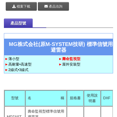
檔案下載
產品洽詢
產品型號
MG株式会社(原M-SYSTEM技研) 標準信號用
避雷器
►
薄小型
►
壽命監視型
►
高耐量•高速型
►
屋外安裝型
►
2線式•3線式
使用說
型號
名 稱
規格書
DXF
明書
壽命監視型標準信號用
MD7AST-
避雷器