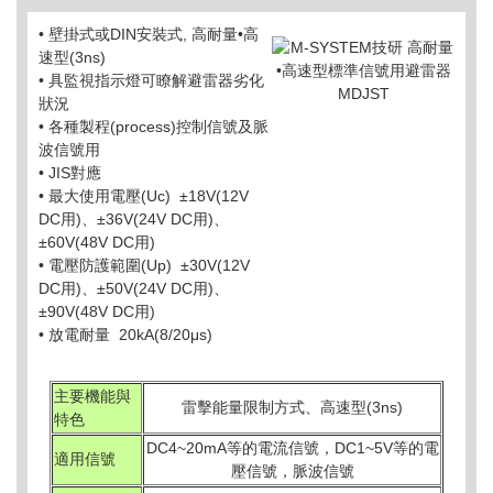
• 壁掛式或DIN安裝式, 高耐量•高
速型(3ns)
• 具監視指示燈可瞭解避雷器劣化
狀況
• 各種製程(process)控制信號及脈
波信號用
• JIS對應
• 最大使用電壓(Uc)
±18V(12V
DC用)、
±36V(24V DC用)、
±60V(48V DC用)
• 電壓防護範圍(Up)
±30V(12V
DC用)、
±50V(24V DC用)、
±90V(48V DC用)
• 放電耐量 20kA(8/20μs)
主要機能與
雷擊能量限制方式、高速型(3ns)
特色
DC4~20mA等的電流信號，DC1~5V等的電
適用信號
壓信號，脈波信號