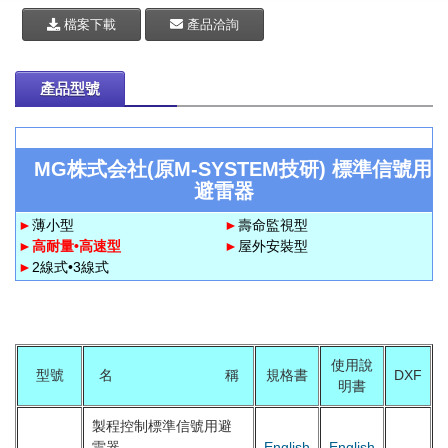
檔案下載
產品洽詢
產品型號
MG株式会社(原M-SYSTEM技研) 標準信號用
避雷器
►
薄小型
►
壽命監視型
►
高耐量•高速型
►
屋外安裝型
►
2線式•3線式
使用說
型號
名 稱
規格書
DXF
明書
製程控制標準信號用避
雷器
English
English