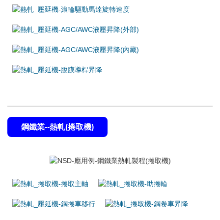
鋼鐵業--熱軋(捲取機)