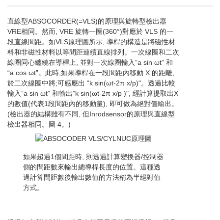
直線型ABSOCORDER(=VLS)的原理與旋轉型檢出器
VRE相同。然而, VRE 旋轉一圈(360°)對應於 VLS 的一
段直線間距。如VLS原理圖所示, 導桿的構造是將磁性材
料和非磁性材料以等間距連續直線排列。一次線圈和二次
線圈同心纏繞在導桿上, 並對一次線圈輸入”a sin ωt” 和
“a cos ωt”。此時,如果導桿在一段間距內移動 X 的距離,
於二次線圈中將;可感應出 “k sin(ωt-2π x/p)"。透過比較
輸入”a sin ωt” 和輸出”k sin(ωt-2π x/p )", 經計算提取出X
的數值(代表1段間距內的移動量), 即可做為絕對值輸出。
(檢出器的結構雖有不同, 但Inrodsensor的原理與直線型
檢出器相同。圖 4。)
如果超過1個間距時, 則透過計算變換器/控制器
側的間距數來輸出總導桿長度的位置。這種透
過計算間距數後輸出數值的方法稱為半絕對值
方式。