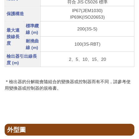
符合 JIS C5026 標準
IP67(JEM1030)
保護構造
IP69K(ISO20653)
標準
纜
200(3S-S)
最大連
線 (m)
接線長
耐撓曲
度
100(3S-RBT)
線 (m)
檢出器引出線長
2、5、10、15、20
度 (m)
＊檢出器的分解能會隨組合的變換器或控制器而有不同，請參考使
用變換器或控制器的規格書
。
外型圖