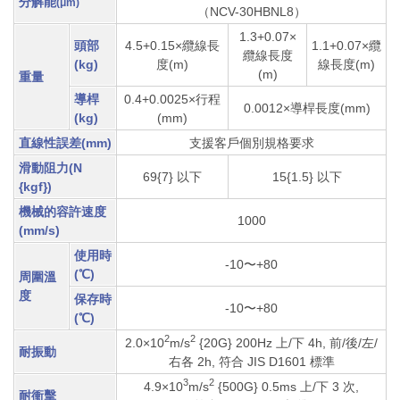
分解能
(μm)
（NCV-30HBNL8）
1.3+0.07×
頭部
4.5+0.15×
纜線長
1.1+0.07×
纜
纜線長度
(kg)
度(m)
線長度(m)
(m)
重量
導桿
0.4+0.0025×行程
0.0012×導桿長度(mm)
(kg)
(mm)
直線性誤差
(mm)
支援客戶個別規格要求
滑動阻力(N
69{7} 以下
15{1.5}
以下
{kgf})
機械的容許速度
1000
(mm/s)
使用時
-10〜+80
(℃)
周圍溫
度
保存時
-10〜+80
(℃)
2
2
2.0×10
m/s
{20G} 200Hz
上/下 4h, 前/後/左/
耐振動
右各 2h, 符合 JIS D1601 標準
3
2
4.9×10
m/s
{500G} 0.5ms
上/下
3 次,
耐衝擊