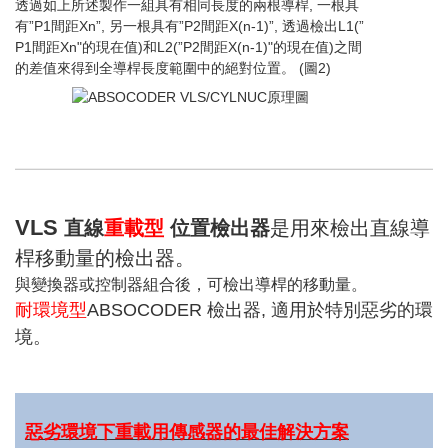
透過如上所述製作一組具有相同長度的兩根導桿, 一根具
有”P1間距Xn”, 另一根具有”P2間距X(n-1)”, 透過檢出L1(”
P1間距Xn"的現在值)和L2(”P2間距X(n-1)"的現在值)之間
的差值來得到全導桿長度範圍中的絕對位置。 (圖2)
VLS
直線
重載型
位置檢出器
是用來檢出直線導
桿移動量的檢出器。
與變換器或控制器組合後，可檢出導桿的移動量。
耐環境型
ABSOCODER 檢出器, 適用於特別惡劣的環
境。
惡劣環境下重載用傳感器的最佳解決方案