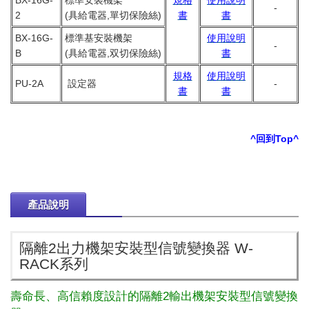
BX-16G-
標準安裝機架
規格
使用說明
-
2
(具給電器,單切保險絲)
書
書
BX-16G-
標準基安裝機架
使用說明
-
B
(具給電器,双切保險絲)
書
規格
使用說明
PU-2A
設定器
-
書
書
^回到Top^
產品說明
隔離2出力機架安裝型信號變換器 W-
RACK系列
壽命長、高信賴度設計的隔離2輸出機架安裝型信號變換