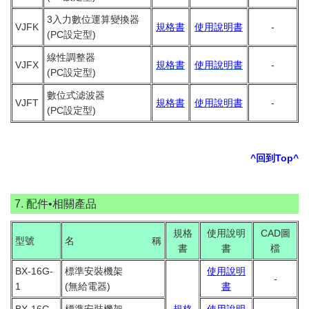
3入力數位運算變換器
VJFK
規格書
使用說明書
-
(PC設定型)
線性調整器
VJFX
規格書
使用說明書
-
(PC設定型)
數位式滤波器
VJFT
規格書
使用說明書
-
(PC設定型)
^回到Top^
7. 配件•相關產品
規格
使用說明
CAD圖
型號
名 稱
書
書
檔
BX-16G-
標準安裝機架
使用說明
-
1
(無給電器)
書