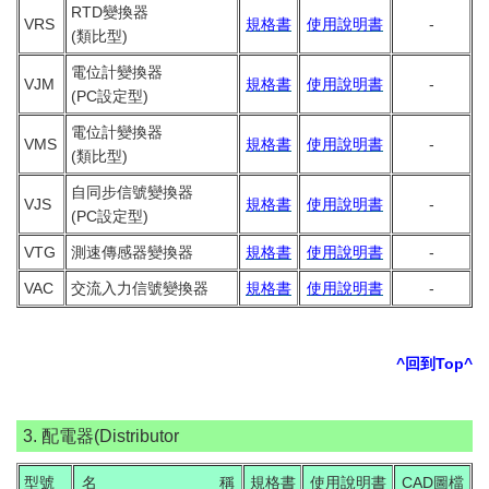
RTD變換器
VRS
規格書
使用說明書
-
(類比型)
電位計變換器
VJM
規格書
使用說明書
-
(PC設定型)
電位計變換器
VMS
規格書
使用說明書
-
(類比型)
自同步信號變換器
VJS
規格書
使用說明書
-
(PC設定型)
VTG
測速傳感器變換器
規格書
使用說明書
-
VAC
交流入力信號變換器
規格書
使用說明書
-
^回到Top^
3. 配電器(Distributor
型號
名 稱
規格書
使用說明書
CAD圖檔