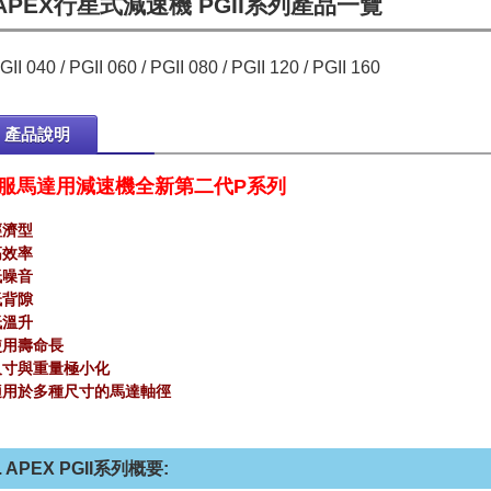
APEX行星式減速機 PGII系列產品一覽
GII 040 / PGII 060 / PGII 080 / PGII 120 / PGII 160
產品說明
服馬達用減速機全新第二代P系列
經濟型
高效率
低噪音
低背隙
低溫升
 使用壽命長
 尺寸與重量極小化
 適用於多種尺寸的馬達軸徑
. APEX PGII系列概要: