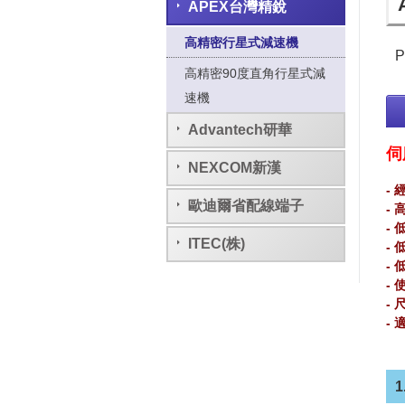
APEX台灣精銳
高精密行星式減速機
P
高精密90度直角行星式減
速機
Advantech研華
伺
NEXCOM新漢
- 
歐迪爾省配線端子
- 
- 
ITEC(株)
- 
- 
-
-
-
1