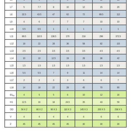
L7
5
7.7
8
10
12
15
20
L8
32.5
43.5
47
62
72
89.5
112
L9
4
6
7
7
7
10
10
L10
0.5
0.5
1
1
1
1
1
L11
89.5
110.5
138.5
170
218
296
372.5
L12
18
22
28
36
58
82
115
L13
2.5
2.5
3.5
3.5
3.5
4.5
4.5
L14
10
10
12.5
19
28
36
42
L15
1.5
1.5
1.5
1.5
1.5
1.5
1.5
L16
5.5
5.5
7
9
11
14
14
L17
2
2
3
3
6
6
7
L18
14
18
22
28
45
70
90
B1
4
5
5
6
10
12
16
h9
H1
12.5
16
18
24.5
35
43
59
OD
56 X 2
66 X 2
90 X 3
110 X 3
145 X 3
200 X 5
238 X 5
V
4
4
4
4
6
6
6
Z
45
45
45
45
30
30
30