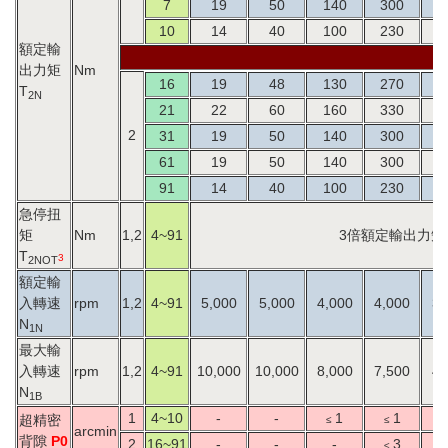
7
19
50
140
300
5
10
14
40
100
230
4
額定輸
出力矩
Nm
16
19
48
130
270
5
T
2N
21
22
60
160
330
6
2
31
19
50
140
300
5
61
19
50
140
300
5
91
14
40
100
230
4
急停扭
矩
Nm
1,2
4~91
3倍額定輸出力矩
T
3
2NOT
額定輸
入轉速
rpm
1,2
4~91
5,000
5,000
4,000
4,000
3,
N
1N
最大輸
入轉速
rpm
1,2
4~91
10,000
10,000
8,000
7,500
4,
N
1B
1
4~10
-
-
1
1
超精密
≤
≤
≤
arcmin
背隙
P0
2
16~91
-
-
-
3
≤
≤