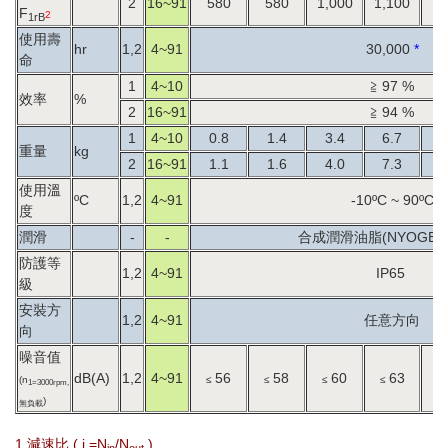
2
16~91
580
580
1,000
1,100
9
F
2
1rB
使用壽
hr
1,2
4~91
30,000
*
命
1
4~10
≧ 97 %
效率
%
2
16~91
≧ 94 %
1
4~10
0.8
1.4
3.4
6.7
1
重量
kg
2
16~91
1.1
1.6
4.0
7.3
1
使用溫
ºC
1,2
4~91
-10ºC ~ 90ºC
度
潤滑
-
-
合成潤滑油脂(NYOGEL 7
防護等
1,2
4~91
IP65
級
安裝方
1,2
4~91
任意方向
向
噪音值
dB(A)
1,2
4~91
56
58
60
63
(n
≤
≤
≤
≤
≤
1=3000rpm,
)
無負載
1.減速比 ( i =N
/N
)