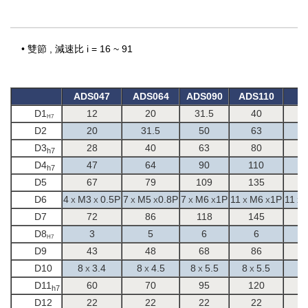
•
雙節 , 減速比 i = 16 ~ 91
ADS047
ADS064
ADS090
ADS110
A
D1
12
20
31.5
40
H7
D2
20
31.5
50
63
D3
28
40
63
80
h7
D4
47
64
90
110
h7
D5
67
79
109
135
D6
4
M3
0.5P
7
M5
0.8P
7
M6
1P
11
M6
1P
11
X
X
X
X
X
X
X
X
X
D7
72
86
118
145
D8
3
5
6
6
H7
D9
43
48
68
86
D10
8
3.4
8
4.5
8
5.5
8
5.5
1
X
X
X
X
D11
60
70
95
120
h7
D12
22
22
22
22