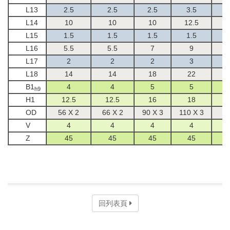
L13
2.5
2.5
2.5
3.5
L14
10
10
10
12.5
L15
1.5
1.5
1.5
1.5
L16
5.5
5.5
7
9
L17
2
2
2
3
L18
14
14
18
22
B1
4
4
5
5
h9
H1
12.5
12.5
16
18
OD
56 X 2
66 X 2
90 X 3
110 X 3
1
V
4
4
4
4
Z
45
45
45
45
回列表頁