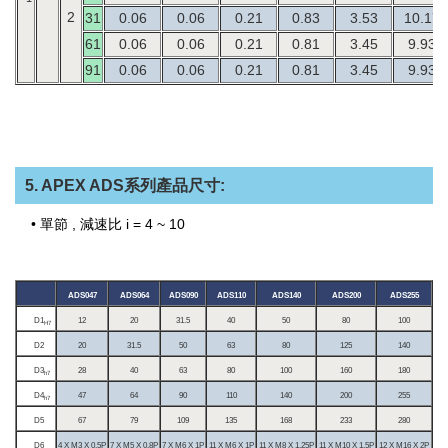
2
31
0.06
0.06
0.21
0.83
3.53
10.17
61
0.06
0.06
0.21
0.81
3.45
9.93
91
0.06
0.06
0.21
0.81
3.45
9.93
5. APEX ADS系列產品尺寸:
• 單節 , 減速比 i = 4 ~ 10
ADS047
ADS064
ADS090
ADS110
ADS140
ADS200
ADS255
D1
12
20
31.5
40
50
80
100
H7
D2
20
31.5
50
63
80
125
140
D3
28
40
63
80
100
160
180
h7
D4
47
64
90
110
140
200
255
h7
D5
67
79
109
135
168
233
280
D6
4 X M3 X 0.5P
7 X M5 X 0.8P
7 X M6 X 1P
11 X M6 X 1P
11 X M8 X 1.25P
11 X M10 X 1.5P
12 X M16 X 2P