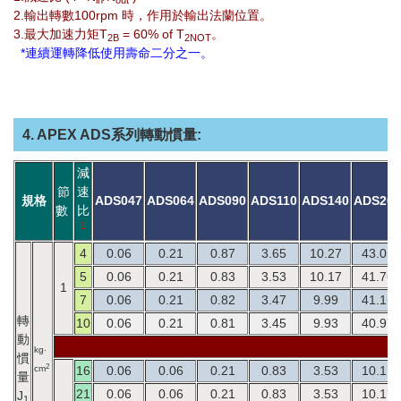
in
out
2.輸出轉數100rpm 時，作用於輸出法蘭位置。
3.最大加速力矩T
= 60% of T
。
2B
2NOT
*連續運轉降低使用壽命二分之一。
4. APEX ADS系列轉動慣量:
減
節
速
規格
ADS047
ADS064
ADS090
ADS110
ADS140
ADS200
數
比
1
4
0.06
0.21
0.87
3.65
10.27
43.05
5
0.06
0.21
0.83
3.53
10.17
41.76
1
7
0.06
0.21
0.82
3.47
9.99
41.15
轉
10
0.06
0.21
0.81
3.45
9.93
40.97
動
kg‧
慣
2
cm
16
0.06
0.06
0.21
0.83
3.53
10.17
量
21
0.06
0.06
0.21
0.83
3.53
10.17
J
1