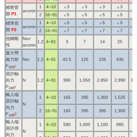
1
4~10
3
3
3
3
精密背
≤
≤
≤
≤
≤
arcmin
隙
P
1
2
16~91
5
5
5
5
≤
≤
≤
≤
≤
1
4~10
5
5
5
5
標準背
≤
≤
≤
≤
≤
arcmin
隙
P
2
2
16~91
7
7
7
7
≤
≤
≤
≤
≤
扭轉剛
Nm/
1,2
4~91
3
7
14
25
性
arcmin
最大彎
曲力矩
Nm
1,2
4~91
42.5
125
235
430
1,
F
2
2kB
容許軸
向力
N
1,2
4~91
990
1,050
2,850
2,990
10
F
2
2aB
輸入端
1
4~10
165
395
1,300
1,525
2,
容許軸
N
向力
2
16~91
165
395
395
1,300
1,
F
2
1aB
輸入端
1
4~10
580
1,000
1,100
980
2,
容許徑
N
向力