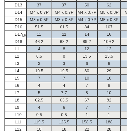
D13
37
37
50
62
D14
M4 x 0.7P
M4 x 0.7P
M4 x 0.7P
M5 x 0.8P
M8 
D15
M3 x 0.5P
M3 x 0.5P
M4 x 0.7P
M5 x 0.8P
M
D16
51.5
61.5
84
107
D17
11
11
14
16
k6
D18
46.2
63.2
89.2
109.2
L1
4
8
12
12
L2
6.5
8
13.5
13.5
L3
3
3
6
6
L4
19.5
19.5
30
29
L5
7
7
10
10
L6
4
4
7
8
L7
5
7.7
8
10
L8
62.5
63.5
67
82
L9
4
6
7
7
L10
0.5
0.5
1
1
L11
119.5
125.5
158.5
188
L12
18
18
22
28