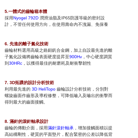
5.一體式的齒輪箱本體
採用
Nyogel 792D
潤滑油脂及IP65防護等級的密封設
計，不管任何使用方向，在使用壽命內不洩漏、免保養
6. 先進的離子氮化技術
齒輪材料選用高級之鉻鉬釩合金鋼，加上自設最先進的離
子氮化設備將齒輪表面硬度提昇至
900Hv
，中心硬度調質
到
30HRc
，以獲得最佳的耐磨耗及耐衝擊韌性
7. 3D拓蹼的設計分析技術
利用最先進的
3D HeliTopo
齒輪設計分析技術，分別對
螺旋齒面作齒形及導程修整，可降低嚙入及嚙出的衝擊而
得到最大的齒面接觸。
8. 滿針的滾針軸承設計
齒輪的傳動介面，採用
滿針滾針軸承
，增加接觸面積以提
高結構剛性，硬質的平面墊片，配合緊密的公差以降低背