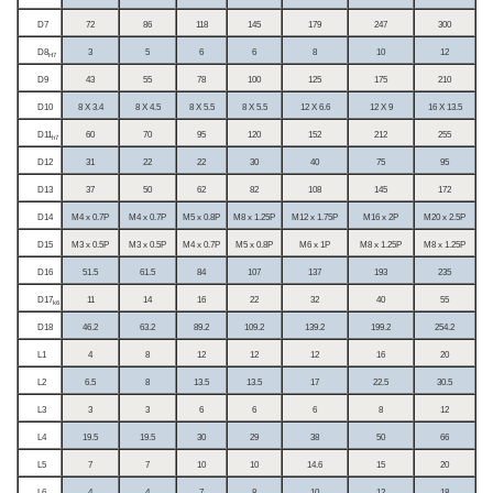
D7
72
86
118
145
179
247
300
D8
3
5
6
6
8
10
12
H7
D9
43
55
78
100
125
175
210
D10
8 X 3.4
8 X 4.5
8 X 5.5
8 X 5.5
12 X 6.6
12 X 9
16 X 13.5
D11
60
70
95
120
152
212
255
h7
D12
31
22
22
30
40
75
95
D13
37
50
62
82
108
145
172
D14
M4 x 0.7P
M4 x 0.7P
M5 x 0.8P
M8 x 1.25P
M12 x 1.75P
M16 x 2P
M20 x 2.5P
D15
M3 x 0.5P
M3 x 0.5P
M4 x 0.7P
M5 x 0.8P
M6 x 1P
M8 x 1.25P
M8 x 1.25P
D16
51.5
61.5
84
107
137
193
235
D17
11
14
16
22
32
40
55
k6
D18
46.2
63.2
89.2
109.2
139.2
199.2
254.2
L1
4
8
12
12
12
16
20
L2
6.5
8
13.5
13.5
17
22.5
30.5
L3
3
3
6
6
6
8
12
L4
19.5
19.5
30
29
38
50
66
L5
7
7
10
10
14.6
15
20
L6
4
4
7
8
10
12
18