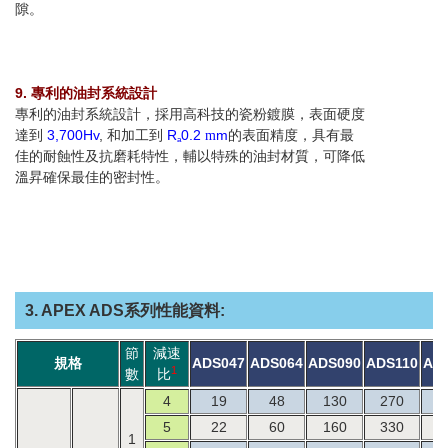
隙。
9. 專利的油封系統設計
專利的油封系統設計，採用高科技的瓷粉鍍膜，表面硬度
達到
3,700Hv
, 和加工到
R
0.2
m
的表面精度，具有最
m
a
佳的耐蝕性及抗磨耗特性，輔以特殊的油封材質，可降低
溫昇確保最佳的密封性。
3. APEX ADS系列性能資料:
節
減速
規格
ADS047
ADS064
ADS090
ADS110
AD
1
數
比
4
19
48
130
270
5
5
22
60
160
330
6
1