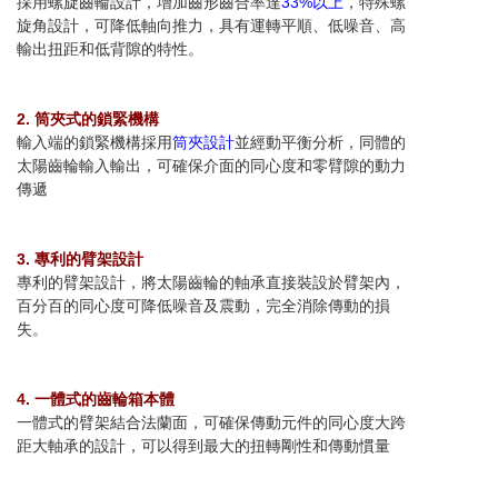
採用螺旋齒輪設計，增加齒形齒合率達
33%以上
，特殊螺
旋角設計，可降低軸向推力，具有運轉平順、低噪音、高
輸出扭距和低背隙的特性。
2. 筒夾式的鎖緊機構
輸入端的鎖緊機構採用
筒夾設計
並經動平衡分析，同體的
太陽齒輪輸入輸出，可確保介面的同心度和零臂隙的動力
傳遞
3. 專利的臂架設計
專利的臂架設計，將太陽齒輪的軸承直接裝設於臂架內，
百分百的同心度可降低噪音及震動，完全消除傳動的損
失。
4. 一體式的齒輪箱本體
一體式的臂架結合法蘭面，可確保傳動元件的同心度大跨
距大軸承的設計，可以得到最大的扭轉剛性和傳動慣量